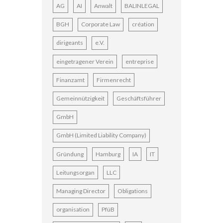
AG
AI
Anwalt
BALINLEGAL
BGH
Corporate Law
création
dirigeants
e.V.
eingetragener Verein
entreprise
Finanzamt
Firmenrecht
Gemeinnützigkeit
Geschäftsführer
GmbH
GmbH (Limited Liability Company)
Gründung
Hamburg
IA
IT
Leitungsorgan
LLC
Managing Director
Obligations
organisation
PfüB