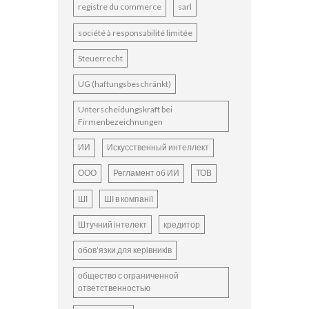
registre du commerce
sarl
société à responsabilité limitée
Steuerrecht
UG (haftungsbeschränkt)
Unterscheidungskraft bei
Firmenbezeichnungen
ИИ
Искусственный интеллект
ООО
Регламент об ИИ
ТОВ
ШІ
ШІ в компанії
Штучний інтелект
кредитор
обов’язки для керівників
общество с ограниченной
ответственностью