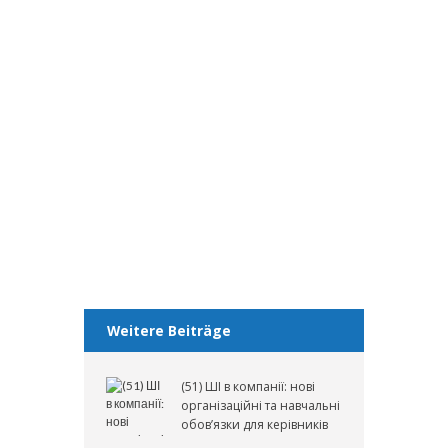
подсудности по делам
о наложении ареста и
передаче средств –
Решение от 06.03.2025
В недавно принятом решении
Kammergericht Берлина (KG) (Решение от
06.03.2025 – 2 UH 2/25) был разрешен
важный вопрос о территориальной
подсудности...
Weiterlesen
Weitere Beiträge
(51) ШІ в компанії: нові
організаційні та навчальні
обов’язки для керівників