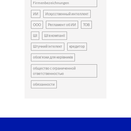
Firmenbezeichnungen
ИИ
Искусственный интеллект
ООО
Регламент об ИИ
ТОВ
ШІ
ШІ в компанії
Штучний інтелект
кредитор
обов’язки для керівників
общество с ограниченной
ответственностью
обязанности