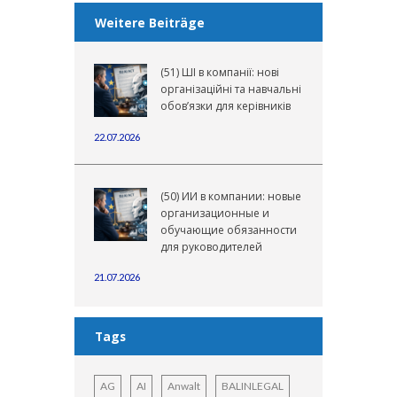
Weitere Beiträge
(51) ШІ в компанії: нові
організаційні та навчальні
обов’язки для керівників
22.07.2026
(50) ИИ в компании: новые
организационные и
обучающие обязанности
для руководителей
21.07.2026
Tags
AG
AI
Anwalt
BALINLEGAL