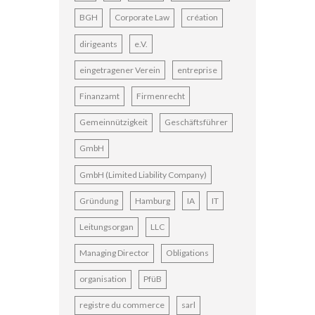
BGH
Corporate Law
création
dirigeants
e.V.
eingetragener Verein
entreprise
Finanzamt
Firmenrecht
Gemeinnützigkeit
Geschäftsführer
GmbH
GmbH (Limited Liability Company)
Gründung
Hamburg
IA
IT
Leitungsorgan
LLC
Managing Director
Obligations
organisation
PfüB
registre du commerce
sarl