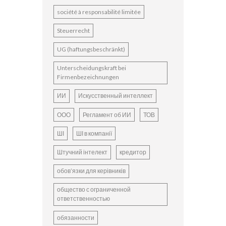
société à responsabilité limitée
Steuerrecht
UG (haftungsbeschränkt)
Unterscheidungskraft bei
Firmenbezeichnungen
ИИ
Искусственный интеллект
ООО
Регламент об ИИ
ТОВ
ШІ
ШІ в компанії
Штучний інтелект
кредитор
обов’язки для керівників
общество с ограниченной
ответственностью
обязанности