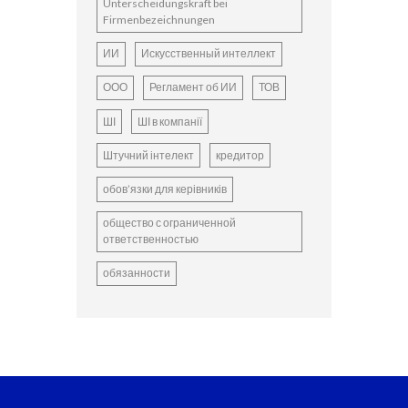
Unterscheidungskraft bei
Firmenbezeichnungen
ИИ
Искусственный интеллект
ООО
Регламент об ИИ
ТОВ
ШІ
ШІ в компанії
Штучний інтелект
кредитор
обов’язки для керівників
общество с ограниченной
ответственностью
обязанности