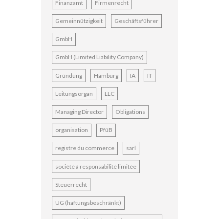
Finanzamt
Firmenrecht
Gemeinnützigkeit
Geschäftsführer
GmbH
GmbH (Limited Liability Company)
Gründung
Hamburg
IA
IT
Leitungsorgan
LLC
Managing Director
Obligations
organisation
PfüB
registre du commerce
sarl
société à responsabilité limitée
Steuerrecht
UG (haftungsbeschränkt)