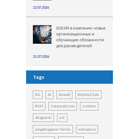
22.07.2026
(50) ИИ в компании: новые
организационные и
обучающие обязанности
для руководителей
21.07.2026
Tags
AG
AI
Anwalt
BALINLEGAL
BGH
Corporate Law
création
dirigeants
e.V.
eingetragener Verein
entreprise