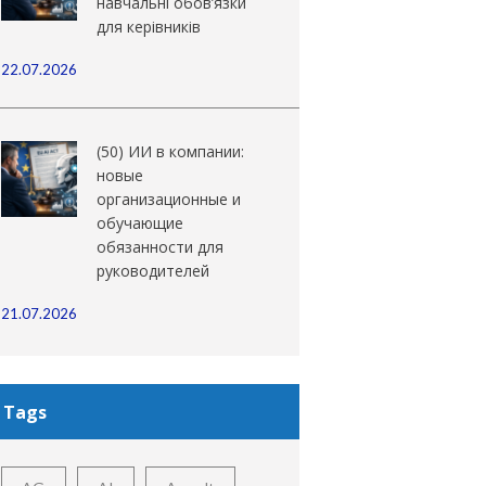
навчальні обов’язки
для керівників
22.07.2026
(50) ИИ в компании:
новые
организационные и
обучающие
обязанности для
руководителей
21.07.2026
Tags