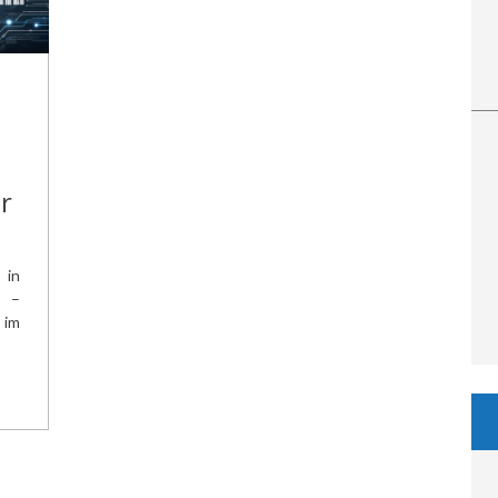
r
 in
t –
 im