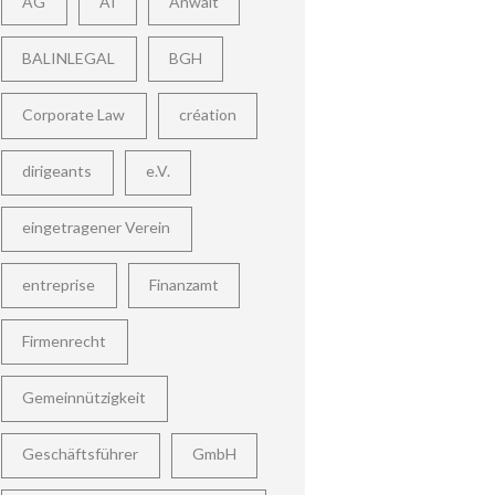
AG
AI
Anwalt
BALINLEGAL
BGH
Corporate Law
création
dirigeants
e.V.
eingetragener Verein
entreprise
Finanzamt
Firmenrecht
Gemeinnützigkeit
Geschäftsführer
GmbH