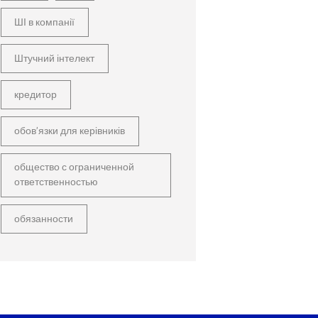
ШІ в компанії
Штучний інтелект
кредитор
обов’язки для керівників
общество с ограниченной
ответственностью
обязанности