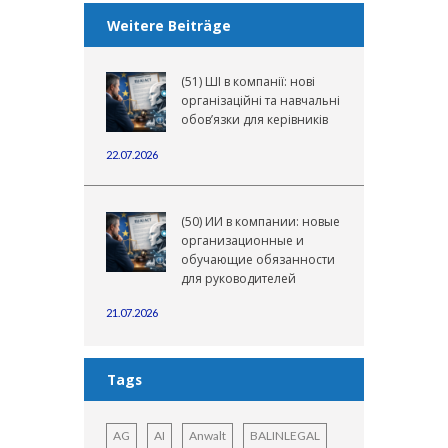
Weitere Beiträge
(51) ШІ в компанії: нові
організаційні та навчальні
обов’язки для керівників
22.07.2026
(50) ИИ в компании: новые
организационные и
обучающие обязанности
для руководителей
21.07.2026
Tags
AG
AI
Anwalt
BALINLEGAL