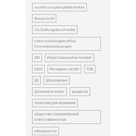
société à responsabilité limitée
Steuerrecht
UG (haftungsbeschränkt)
Unterscheidungskraft bei
Firmenbezeichnungen
ИИ
Искусственный интеллект
ООО
Регламент об ИИ
ТОВ
ШІ
ШІ в компанії
Штучний інтелект
кредитор
обов’язки для керівників
общество с ограниченной
ответственностью
обязанности