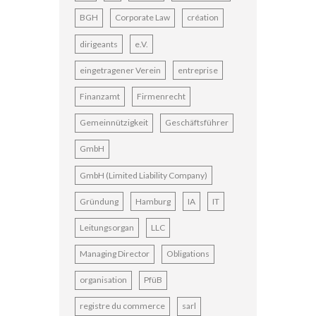
BGH
Corporate Law
création
dirigeants
e.V.
eingetragener Verein
entreprise
Finanzamt
Firmenrecht
Gemeinnützigkeit
Geschäftsführer
GmbH
GmbH (Limited Liability Company)
Gründung
Hamburg
IA
IT
Leitungsorgan
LLC
Managing Director
Obligations
organisation
PfüB
registre du commerce
sarl