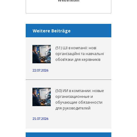
Weiterlesen
Weitere Beiträge
(51) ШІ в компанії: нові
організаційні та навчальні
обов’язки для керівників
22.07.2026
(50) ИИ в компании: новые
организационные и
обучающие обязанности
для руководителей
21.07.2026