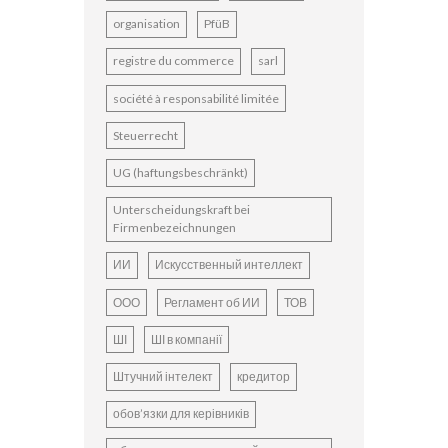
organisation
PfüB
registre du commerce
sarl
société à responsabilité limitée
Steuerrecht
UG (haftungsbeschränkt)
Unterscheidungskraft bei
Firmenbezeichnungen
ИИ
Искусственный интеллект
ООО
Регламент об ИИ
ТОВ
ШІ
ШІ в компанії
Штучний інтелект
кредитор
обов’язки для керівників