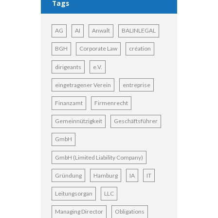
Tags
AG
AI
Anwalt
BALINLEGAL
BGH
Corporate Law
création
dirigeants
e.V.
eingetragener Verein
entreprise
Finanzamt
Firmenrecht
Gemeinnützigkeit
Geschäftsführer
GmbH
GmbH (Limited Liability Company)
Gründung
Hamburg
IA
IT
Leitungsorgan
LLC
Managing Director
Obligations