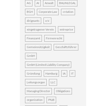
AG
AI
Anwalt
BALINLEGAL
BGH
Corporate Law
création
dirigeants
e.V.
eingetragener Verein
entreprise
Finanzamt
Firmenrecht
Gemeinnützigkeit
Geschäftsführer
GmbH
GmbH (Limited Liability Company)
Gründung
Hamburg
IA
IT
Leitungsorgan
LLC
Managing Director
Obligations
organisation
PfüB