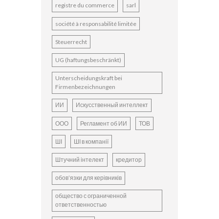
registre du commerce
sarl
société à responsabilité limitée
Steuerrecht
UG (haftungsbeschränkt)
Unterscheidungskraft bei
Firmenbezeichnungen
ИИ
Искусственный интеллект
ООО
Регламент об ИИ
ТОВ
ШІ
ШІ в компанії
Штучний інтелект
кредитор
обов’язки для керівників
общество с ограниченной
ответственностью