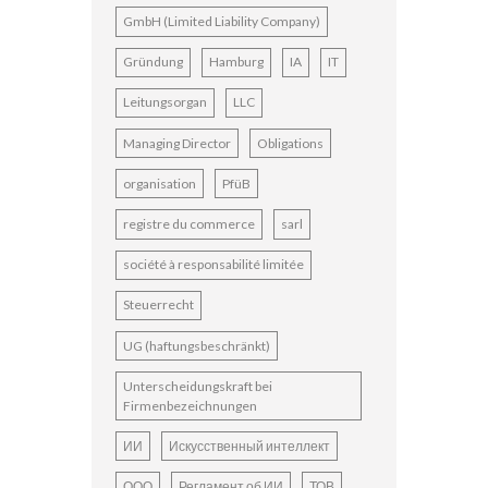
GmbH (Limited Liability Company)
Gründung
Hamburg
IA
IT
Leitungsorgan
LLC
Managing Director
Obligations
organisation
PfüB
registre du commerce
sarl
société à responsabilité limitée
Steuerrecht
UG (haftungsbeschränkt)
Unterscheidungskraft bei
Firmenbezeichnungen
ИИ
Искусственный интеллект
ООО
Регламент об ИИ
ТОВ