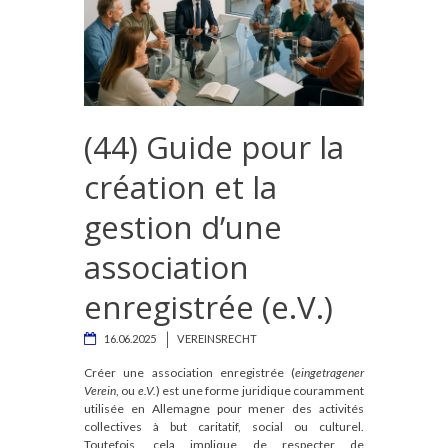
(44) Guide pour la
création et la
gestion d’une
association
enregistrée (e.V.)
16.06.2025
VEREINSRECHT
Créer une association enregistrée (
eingetragener
Verein
, ou
e.V.
) est une forme juridique couramment
utilisée en Allemagne pour mener des activités
collectives à but caritatif, social ou culturel.
Toutefois, cela implique de respecter de