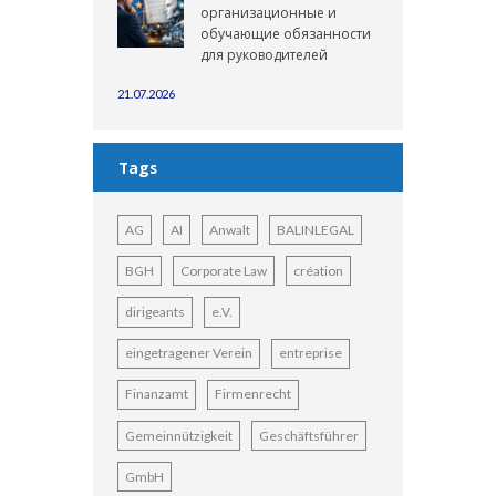
организационные и
обучающие обязанности
для руководителей
21.07.2026
Tags
AG
AI
Anwalt
BALINLEGAL
BGH
Corporate Law
création
dirigeants
e.V.
eingetragener Verein
entreprise
Finanzamt
Firmenrecht
Gemeinnützigkeit
Geschäftsführer
GmbH