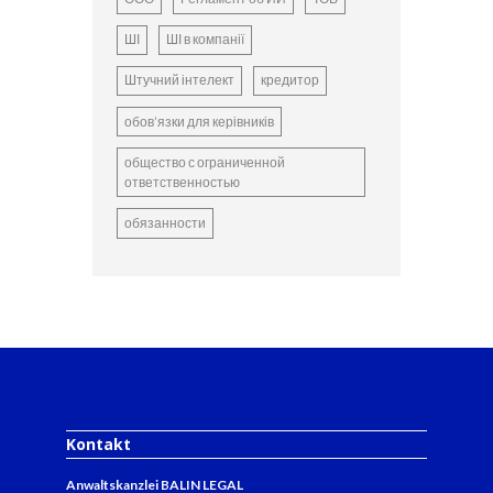
ШІ
ШІ в компанії
Штучний інтелект
кредитор
обов’язки для керівників
общество с ограниченной
ответственностью
обязанности
Kontakt
Anwaltskanzlei BALIN LEGAL