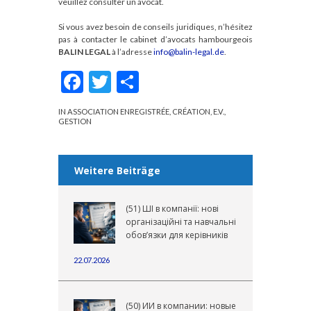
veuillez consulter un avocat.
Si vous avez besoin de conseils juridiques, n’hésitez
pas à contacter le cabinet d’avocats hambourgeois
BALIN LEGAL
à l’adresse
info@balin-legal.de
.
F
T
О
ac
w
тп
IN
ASSOCIATION ENREGISTRÉE
,
CRÉATION
,
E.V.
,
e
itt
р
GESTION
b
er
а
o
в
Weitere Beiträge
o
и
k
ть
(51) ШІ в компанії: нові
організаційні та навчальні
обов’язки для керівників
22.07.2026
(50) ИИ в компании: новые