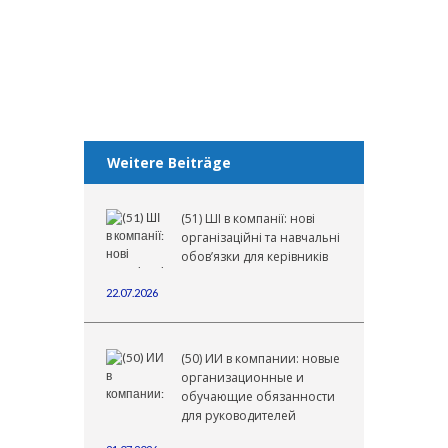
important question regarding the local
jurisdiction of...
Weiterlesen
Weitere Beiträge
(51) ШІ в компанії: нові
організаційні та навчальні
обов’язки для керівників
22.07.2026
(50) ИИ в компании: новые
организационные и
обучающие обязанности
для руководителей