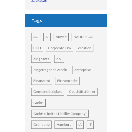
21.07.2026
Tags
AG
AI
Anwalt
BALINLEGAL
BGH
Corporate Law
création
dirigeants
e.V.
eingetragener Verein
entreprise
Finanzamt
Firmenrecht
Gemeinnützigkeit
Geschäftsführer
GmbH
GmbH (Limited Liability Company)
Gründung
Hamburg
IA
IT