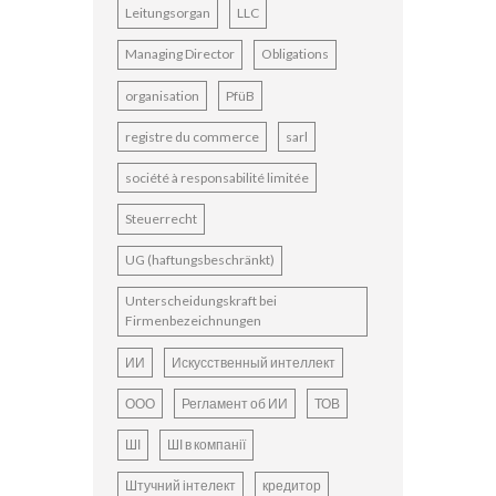
Leitungsorgan
LLC
Managing Director
Obligations
organisation
PfüB
registre du commerce
sarl
société à responsabilité limitée
Steuerrecht
UG (haftungsbeschränkt)
Unterscheidungskraft bei
Firmenbezeichnungen
ИИ
Искусственный интеллект
ООО
Регламент об ИИ
ТОВ
ШІ
ШІ в компанії
Штучний інтелект
кредитор