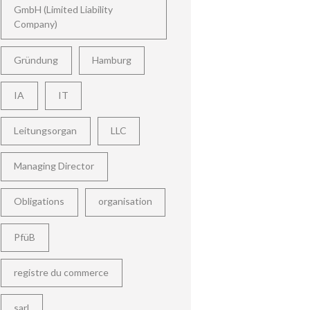
GmbH (Limited Liability
Company)
Gründung
Hamburg
IA
IT
Leitungsorgan
LLC
Managing Director
Obligations
organisation
PfüB
registre du commerce
sarl