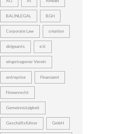
AG
AI
Anwalt
BALINLEGAL
BGH
Corporate Law
création
dirigeants
e.V.
eingetragener Verein
entreprise
Finanzamt
Firmenrecht
Gemeinnützigkeit
Geschäftsführer
GmbH