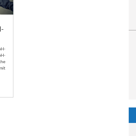
-
bH-
H-
che
mit