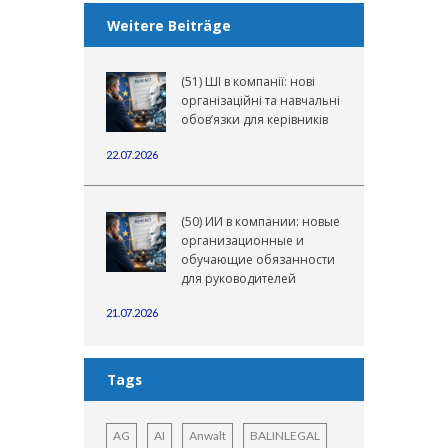
Weitere Beiträge
(51) ШІ в компанії: нові
організаційні та навчальні
обов’язки для керівників
22.07.2026
(50) ИИ в компании: новые
организационные и
обучающие обязанности
для руководителей
21.07.2026
Tags
AG
AI
Anwalt
BALINLEGAL