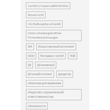
société à responsabilité limitée
Steuerrecht
UG (haftungsbeschränkt)
Unterscheidungskraft bei
Firmenbezeichnungen
ИИ
Искусственный интеллект
ООО
Регламент об ИИ
ТОВ
ШІ
ШІ в компанії
Штучний інтелект
кредитор
обов’язки для керівників
общество с ограниченной
ответственностью
обязанности