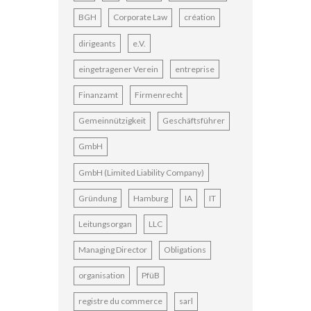
BGH
Corporate Law
création
dirigeants
e.V.
eingetragener Verein
entreprise
Finanzamt
Firmenrecht
Gemeinnützigkeit
Geschäftsführer
GmbH
GmbH (Limited Liability Company)
Gründung
Hamburg
IA
IT
Leitungsorgan
LLC
Managing Director
Obligations
organisation
PfüB
registre du commerce
sarl