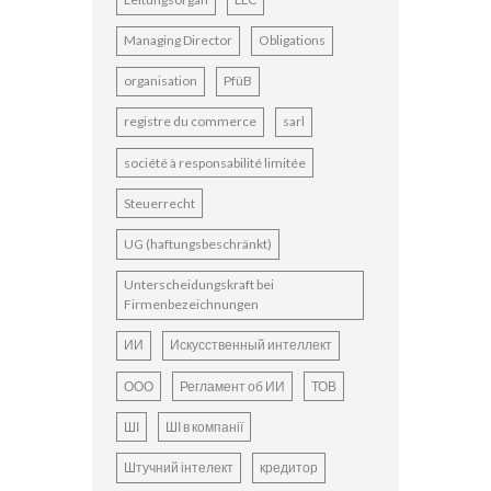
Managing Director
Obligations
organisation
PfüB
registre du commerce
sarl
société à responsabilité limitée
Steuerrecht
UG (haftungsbeschränkt)
Unterscheidungskraft bei
Firmenbezeichnungen
ИИ
Искусственный интеллект
ООО
Регламент об ИИ
ТОВ
ШІ
ШІ в компанії
Штучний інтелект
кредитор