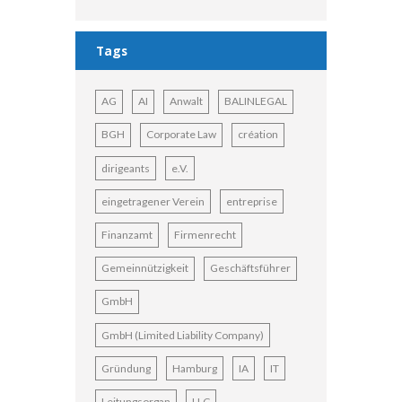
Tags
AG
AI
Anwalt
BALINLEGAL
BGH
Corporate Law
création
dirigeants
e.V.
eingetragener Verein
entreprise
Finanzamt
Firmenrecht
Gemeinnützigkeit
Geschäftsführer
GmbH
GmbH (Limited Liability Company)
Gründung
Hamburg
IA
IT
Leitungsorgan
LLC