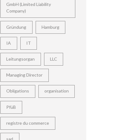
GmbH (Limited Liability
Company)
Gründung
Hamburg
IA
IT
Leitungsorgan
LLC
Managing Director
Obligations
organisation
PfüB
registre du commerce
sarl