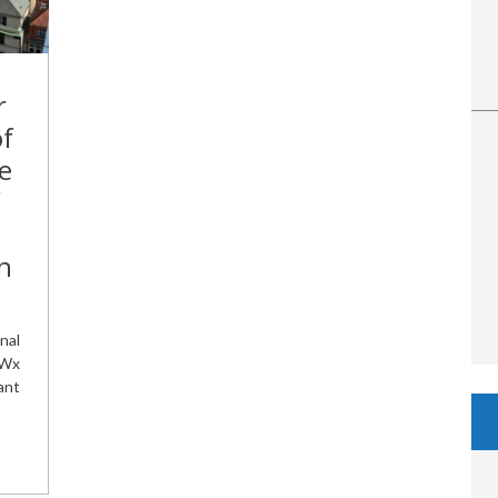
r
of
e
n
nal
 Wx
ant