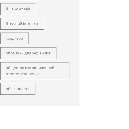
ШІ в компанії
Штучний інтелект
кредитор
обов’язки для керівників
общество с ограниченной
ответственностью
обязанности