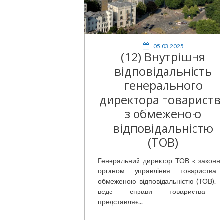
05.03.2025
(12) Внутрішня
відповідальність
генерального
директора товарист
з обмеженою
відповідальністю
(ТОВ)
Генеральний директор ТОВ є закон
органом управління товариств
обмеженою відповідальністю (ТОВ). 
веде справи товариства 
представляє...