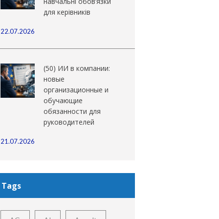
навчальні обов’язки
для керівників
22.07.2026
(50) ИИ в компании:
новые
организационные и
обучающие
обязанности для
руководителей
21.07.2026
Tags