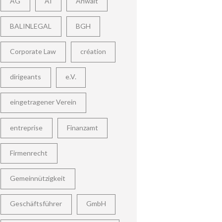
AG
AI
Anwalt
BALINLEGAL
BGH
Corporate Law
création
dirigeants
e.V.
eingetragener Verein
entreprise
Finanzamt
Firmenrecht
Gemeinnützigkeit
Geschäftsführer
GmbH