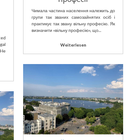
Чимала частина населення належить до
H
групи так званих самозайнятих осіб і
практикує так звану вільну професію. Як
визначити «вільну професію», що...
ted
gal
Weiterlesen
 He