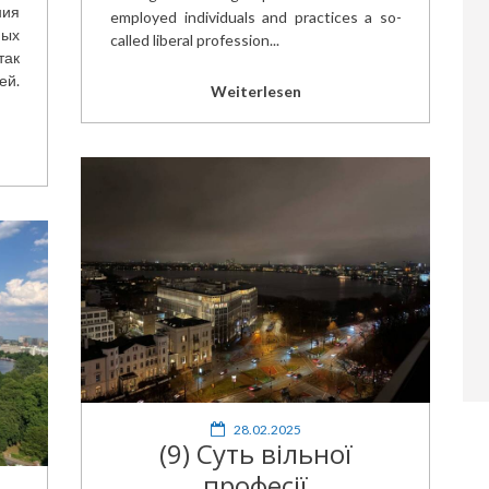
ия
employed individuals and practices a so-
мых
called liberal profession...
ак
ей.
Weiterlesen
28.02.2025
(9) Суть вільної
професії