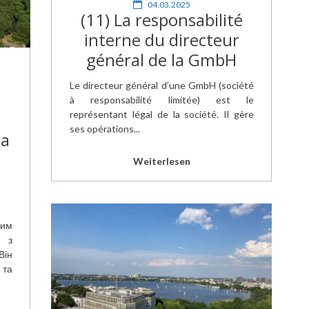
04.03.2025
(11) La responsabilité
interne du directeur
général de la GmbH
Le directeur général d’une GmbH (société
à responsabilité limitée) est le
représentant légal de la société. Il gère
ses opérations...
ва
Weiterlesen
ним
а з
Він
та