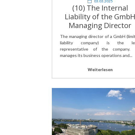
03.03.2025
(10) The Internal
Liability of the Gmb
Managing Director
The managing director of a GmbH (limi
liability company) is the le
representative of the company.
manages its business operations and...
Weiterlesen