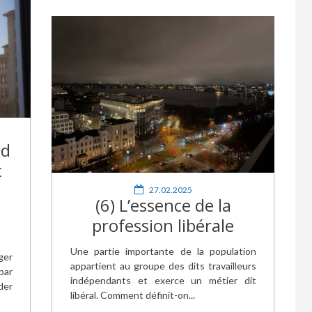
nd
t
27.02.2025
(6) L’essence de la
profession libérale
Une partie importante de la population
er
appartient au groupe des dits travailleurs
bar
indépendants et exerce un métier dit
der
libéral. Comment définit-on...