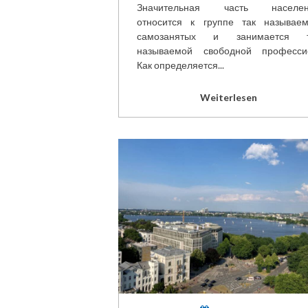
Значительная часть населен
относится к группе так называе
самозанятых и занимается т
называемой свободной професси
Как определяется...
Weiterlesen