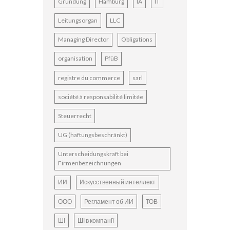
Gründung
Hamburg
IA
IT
Leitungsorgan
LLC
Managing Director
Obligations
organisation
PfüB
registre du commerce
sarl
société à responsabilité limitée
Steuerrecht
UG (haftungsbeschränkt)
Unterscheidungskraft bei
Firmenbezeichnungen
ИИ
Искусственный интеллект
ООО
Регламент об ИИ
ТОВ
ШІ
ШІ в компанії