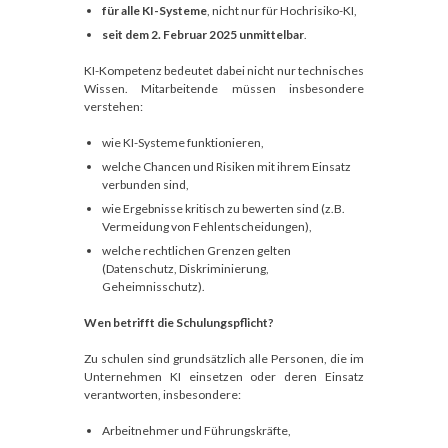
für alle KI-Systeme
, nicht nur für Hochrisiko-KI,
seit dem 2. Februar 2025 unmittelbar
.
KI-Kompetenz bedeutet dabei nicht nur technisches
Wissen. Mitarbeitende müssen insbesondere
verstehen:
wie KI-Systeme funktionieren,
welche Chancen und Risiken mit ihrem Einsatz
verbunden sind,
wie Ergebnisse kritisch zu bewerten sind (z.B.
Vermeidung von Fehlentscheidungen),
welche rechtlichen Grenzen gelten
(Datenschutz, Diskriminierung,
Geheimnisschutz).
Wen betrifft die Schulungspflicht?
Zu schulen sind grundsätzlich alle Personen, die im
Unternehmen KI einsetzen oder deren Einsatz
verantworten, insbesondere:
Arbeitnehmer und Führungskräfte,