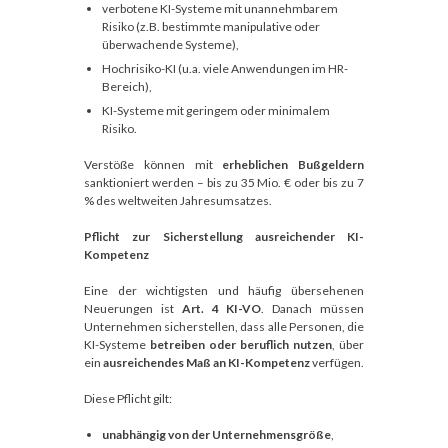
verbotene KI-Systeme mit unannehmbarem
Risiko (z.B. bestimmte manipulative oder
überwachende Systeme),
Hochrisiko-KI (u.a. viele Anwendungen im HR-
Bereich),
KI-Systeme mit geringem oder minimalem
Risiko.
Verstöße können mit
erheblichen Bußgeldern
sanktioniert werden – bis zu 35 Mio. € oder bis zu 7
% des weltweiten Jahresumsatzes.
Pflicht zur Sicherstellung ausreichender KI-
Kompetenz
Eine der wichtigsten und häufig übersehenen
Neuerungen ist
Art. 4 KI-VO
. Danach müssen
Unternehmen sicherstellen, dass alle Personen, die
KI-Systeme
betreiben oder beruflich nutzen
, über
ein
ausreichendes Maß an KI-Kompetenz
verfügen.
Diese Pflicht gilt:
unabhängig von der Unternehmensgröße
,