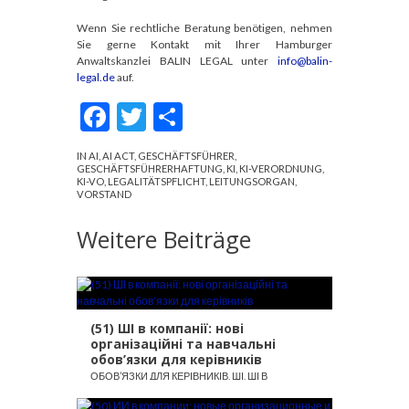
Wenn Sie rechtliche Beratung benötigen, nehmen
Sie gerne Kontakt mit Ihrer Hamburger
Anwaltskanzlei BALIN LEGAL unter
info@balin-
legal.de
auf.
F
T
P
ac
w
ar
IN
AI
,
AI ACT
,
GESCHÄFTSFÜHRER
,
e
itt
ta
GESCHÄFTSFÜHRERHAFTUNG
,
KI
,
KI-VERORDNUNG
,
KI-VO
,
LEGALITÄTSPFLICHT
,
LEITUNGSORGAN
,
b
er
g
VORSTAND
o
er
Weitere Beiträge
o
k
(51) ШІ в компанії: нові
організаційні та навчальні
обов’язки для керівників
ОБОВ’ЯЗКИ ДЛЯ КЕРІВНИКІВ
,
ШІ
,
ШІ В
КОМПАНІЇ
,
ШТУЧНИЙ ІНТЕЛЕКТ