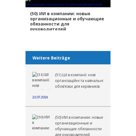
(50) ИИ в компании: новые
организационные и обучающие
обязанности для
руководителей
ИИ
,
ИСКУССТВЕННЫЙ ИНТЕЛЛЕКТ
,
ОБЯЗАННОСТИ
,
РЕГЛАМЕНТ ОБ ИИ
Weitere Beiträge
(51) ШІ в компанії: нові
організаційні та навчальні
обов’язки для керівників
22.07.2026
(50) ИИ в компании: новые
организационные и
обучающие обязанности
для руководителей