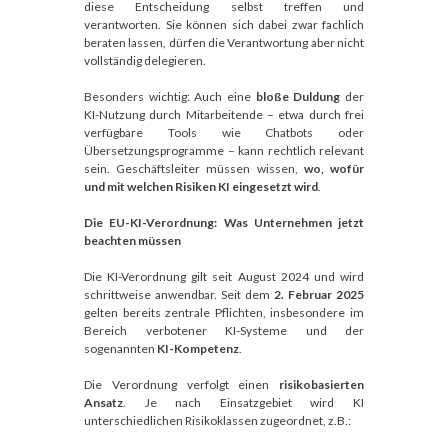
diese Entscheidung selbst treffen und
verantworten. Sie können sich dabei zwar fachlich
beraten lassen, dürfen die Verantwortung aber nicht
vollständig delegieren.
Besonders wichtig: Auch eine
bloße Duldung
der
KI-Nutzung durch Mitarbeitende – etwa durch frei
verfügbare Tools wie Chatbots oder
Übersetzungsprogramme – kann rechtlich relevant
sein. Geschäftsleiter müssen wissen,
wo, wofür
und mit welchen Risiken KI eingesetzt wird
.
Die EU-KI-Verordnung: Was Unternehmen jetzt
beachten müssen
Die KI-Verordnung gilt seit August 2024 und wird
schrittweise anwendbar. Seit dem
2. Februar 2025
gelten bereits zentrale Pflichten, insbesondere im
Bereich verbotener KI-Systeme und der
sogenannten
KI-Kompetenz
.
Die Verordnung verfolgt einen
risikobasierten
Ansatz
. Je nach Einsatzgebiet wird KI
unterschiedlichen Risikoklassen zugeordnet, z.B.: