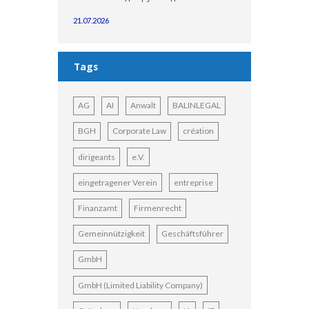
21.07.2026
Tags
AG
AI
Anwalt
BALINLEGAL
BGH
Corporate Law
création
dirigeants
e.V.
eingetragener Verein
entreprise
Finanzamt
Firmenrecht
Gemeinnützigkeit
Geschäftsführer
GmbH
GmbH (Limited Liability Company)