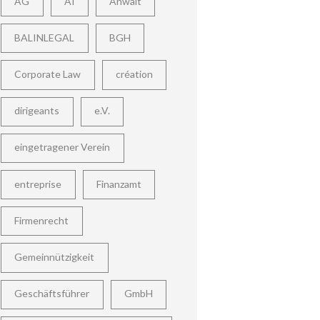
AG
AI
Anwalt
BALINLEGAL
BGH
Corporate Law
création
dirigeants
e.V.
eingetragener Verein
entreprise
Finanzamt
Firmenrecht
Gemeinnützigkeit
Geschäftsführer
GmbH