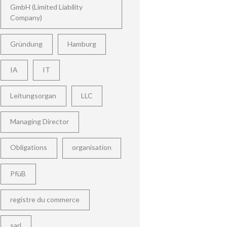
GmbH (Limited Liability
Company)
Gründung
Hamburg
IA
IT
Leitungsorgan
LLC
Managing Director
Obligations
organisation
PfüB
registre du commerce
sarl