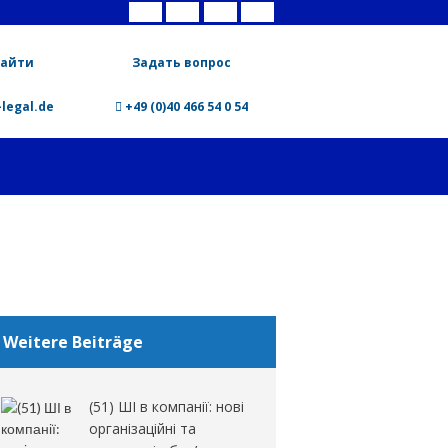
найти
Задать вопрос
legal.de
+49 (0)40 466 54 0 54
Weitere Beiträge
(51) ШІ в компанії: нові
організаційні та