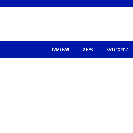
ГЛАВНАЯ
О НАС
КАТЕГОРИИ
27.02.2025
(8) Природа
либеральной
профессии
Значительная часть населен